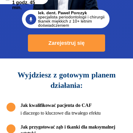
1 godz. 45
min.
lek. dent. Paweł Porczyk
specjalista periodontologii i chirurgii
tkanek miękkich z 10+ letnim
doświadczeniem
Zarejestruj się
Wyjdziesz z gotowym planem
działania:
D
E
*
M
N
U
T
R
E
R
E
U
T
M
N
E
*
D
Jak kwalifikować pacjenta do CAF
i dlaczego to kluczowe dla trwałego efektu
Jak przygotować ząb i tkanki dla maksymalnej