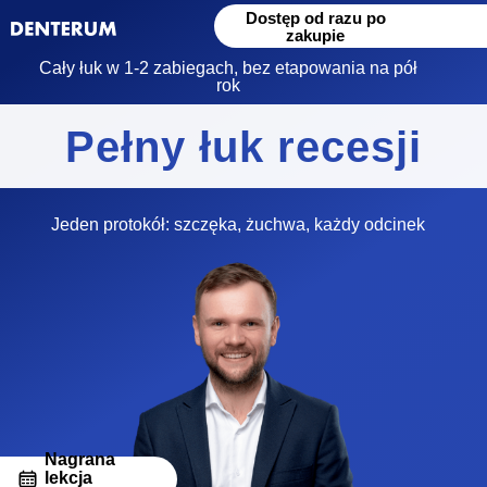
Dostęp od razu po
zakupie
Cały łuk w 1-2 zabiegach, bez etapowania na pół
rok
Pełny łuk recesji
Jeden protokół: szczęka, żuchwa, każdy odcinek
Nagrana
lekcja