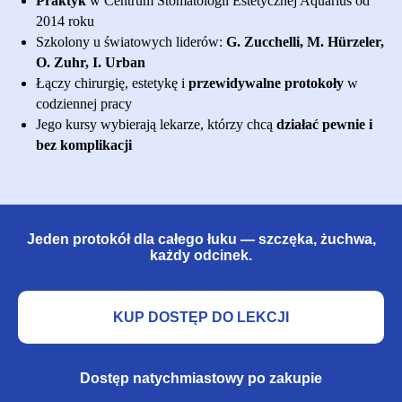
Praktyk
w Centrum Stomatologii Estetycznej Aquarius od
2014 roku
Szkolony u światowych liderów:
G. Zucchelli, M. Hürzeler,
O. Zuhr, I. Urban
Łączy chirurgię, estetykę i
przewidywalne protokoły
w
codziennej pracy
Jego kursy wybierają lekarze, którzy chcą
działać pewnie i
bez komplikacji
Jeden protokół dla całego łuku — szczęka, żuchwa,
każdy odcinek.
KUP DOSTĘP DO LEKCJI
Dostęp natychmiastowy po zakupie