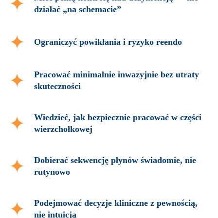
działać „na schemacie”
Ograniczyć powikłania i ryzyko reendo
Pracować minimalnie inwazyjnie bez utraty
skuteczności
Wiedzieć, jak bezpiecznie pracować w części
wierzchołkowej
Dobierać sekwencję płynów świadomie, nie
rutynowo
Podejmować decyzje kliniczne z pewnością,
nie intuicją