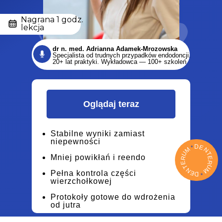
Nagrana 1 godz.
lekcja
dr n. med. Adrianna Adamek-Mrozowska
Specjalista od trudnych przypadków endodoncji.
20+ lat praktyki. Wykładowca — 100+ szkoleń
Oglądaj teraz
Stabilne wyniki zamiast
niepewności
D
E
*
M
N
U
T
Mniej powikłań i reendo
R
E
R
E
U
T
M
N
Pełna kontrola części
E
*
D
wierzchołkowej
Protokoły gotowe do wdrożenia
od jutra