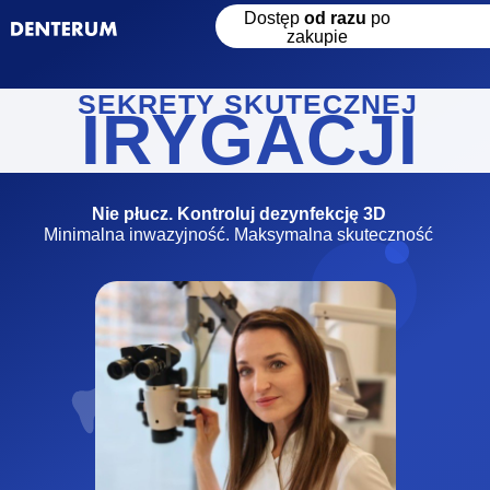
Dostęp
od razu
po
zakupie
SEKRETY SKUTECZNEJ
IRYGACJI
Nie płucz. Kontroluj dezynfekcję 3D
Minimalna inwazyjność. Maksymalna skuteczność