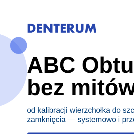
ABC Obtur
bez mitó
od kalibracji wierzchołka do sz
zamknięcia — systemowo i prz