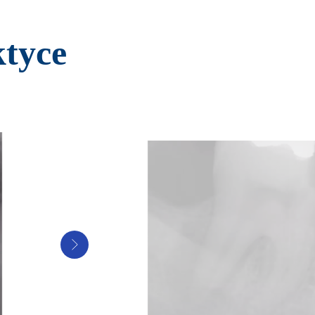
ktyce