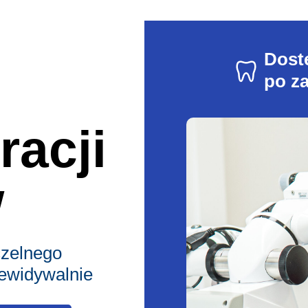
Dost
po z
acji
w
czelnego
ewidywalnie