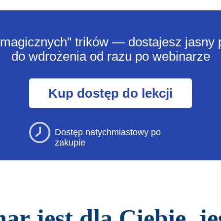
magicznych" trików — dostajesz jasny p
do wdrożenia od razu po webinarze
Kup dostęp do lekcji
Dostęp natychmiastowy po
zakupie
r jest dla Ciebie, je