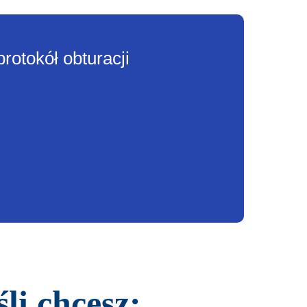
rotokół obturacji
śli chcesz: