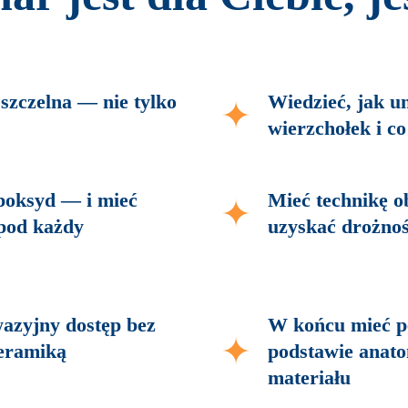
 szczelna — nie tylko
Wiedzieć, jak u
wierzchołek i co 
poksyd — i mieć
Mieć technikę o
 pod każdy
uzyskać drożnoś
azyjny dostęp bez
W końcu mieć pe
ceramiką
podstawie anato
materiału