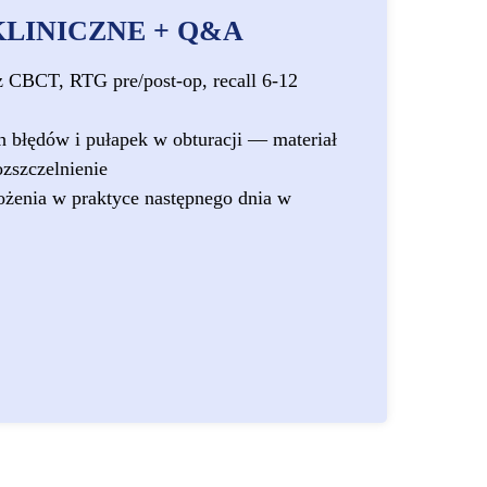
KLINICZNE + Q&A
z CBCT, RTG pre/post-op, recall 6-12
h błędów i pułapek w obturacji — materiał
ozszczelnienie
ożenia w praktyce następnego dnia w