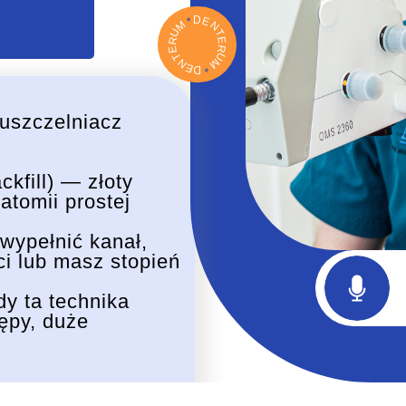
D
E
*
M
N
U
T
R
E
R
E
U
T
M
N
E
*
D
uszczelniacz
kfill) — złoty
atomii prostej
 wypełnić kanał,
i lub masz stopień
y ta technika
ępy, duże