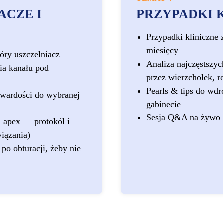
ACZE I
PRZYPADKI 
Przypadki kliniczne 
miesięcy
ry uszczelniacz
Analiza najczęstszyc
ia kanału pod
przez wierzchołek, r
Pearls & tips do wdr
twardości do wybranej
gabinecie
Sesja Q&A na żywo
 apex — protokół i
wiązania)
po obturacji, żeby nie