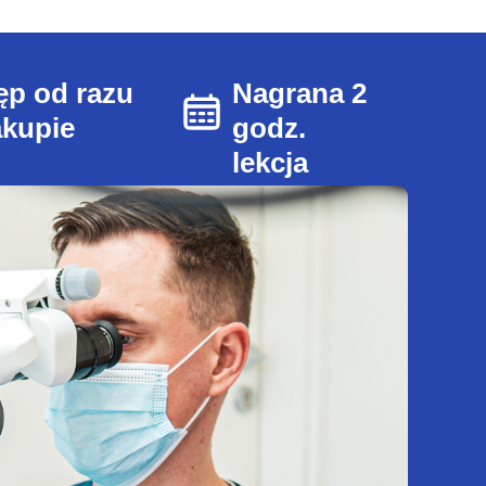
ęp od razu
Nagrana 2
akupie
godz.
lekcja