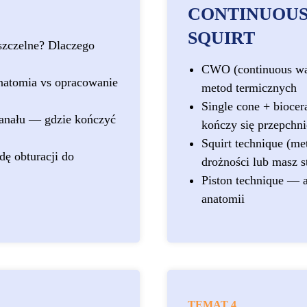
CONTINUOUS 
SQUIRT
szczelne? Dlaczego
CWO (continuous wav
 anatomia vs opracowanie
metod termicznych
Single cone + biocera
kanału — gdzie kończyć
kończy się przepchni
Squirt technique (me
dę obturacji do
drożności lub masz s
Piston technique — 
anatomii
TEMAT 4