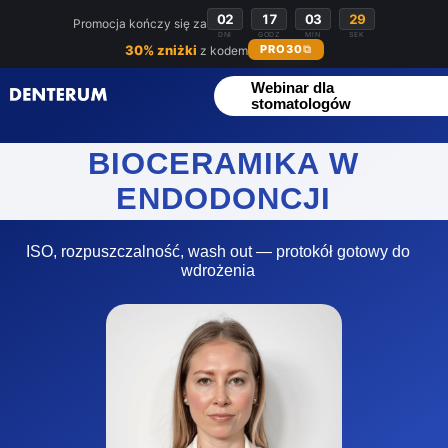
02
:
17
:
03
:
28
Promocja kończy się za
DNI
GODZ
MIN
SEK
30% zniżki
PRO30
⧉
z kodem
Webinar dla
stomatologów
BIOCERAMIKA W
ENDODONCJI
ISO, rozpuszczalność, wash out — protokół gotowy do
wdrożenia