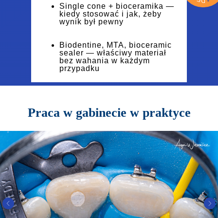
D
Single cone + bioceramika —
kiedy stosować i jak, żeby
wynik był pewny
Biodentine, MTA, bioceramic
sealer — właściwy materiał
bez wahania w każdym
przypadku
10+ lat obserwacji
klinicznych: dane, które dają
pewność, że to działa
Praca w gabinecie w praktyce
długoterminowo