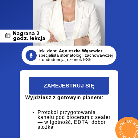
Nagrana 2
godz. lekcja
lek. dent. Agnieszka Wąsewicz
specjalista stomatologii zachowawczej
z endodoncją, сzłonek ESE
ZAREJESTRUJ SIĘ
Wyjdziesz z gotowym planem:
Protokół przygotowania
kanału pod bioceramic sealer
D
E
— wilgotność, EDTA, dobór
*
M
N
U
stożka
R
E
T
M
N
E
*