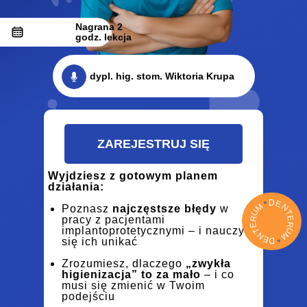
Nagrana 2
godz. lekcja
dypl. hig. stom. Wiktoria Krupa
ZAREJESTRUJ SIĘ
Wyjdziesz z gotowym planem
działania:
D
E
*
M
N
Poznasz
najczęstsze błędy
w
U
T
pracy z pacjentami
R
E
R
E
implantoprotetycznymi – i nauczysz
U
T
M
N
E
*
się ich unikać
D
Zrozumiesz, dlaczego
„zwykła
higienizacja” to za mało
– i co
musi się zmienić w Twoim
podejściu