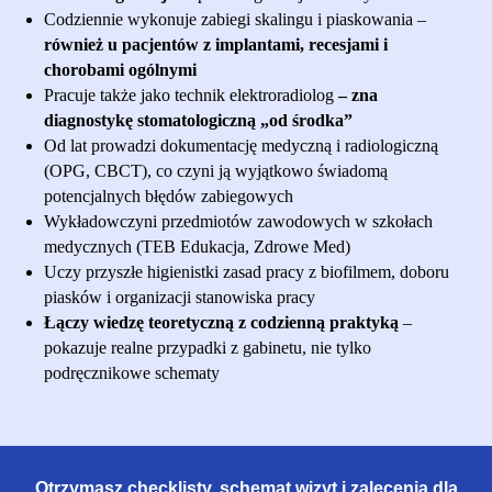
Codziennie wykonuje zabiegi skalingu i piaskowania –
również u pacjentów z implantami, recesjami i
chorobami ogólnymi
Pracuje także jako technik elektroradiolog
– zna
diagnostykę stomatologiczną „od środka”
Od lat prowadzi dokumentację medyczną i radiologiczną
(OPG, CBCT), co czyni ją wyjątkowo świadomą
potencjalnych błędów zabiegowych
Wykładowczyni przedmiotów zawodowych w szkołach
medycznych (TEB Edukacja, Zdrowe Med)
Uczy przyszłe higienistki zasad pracy z biofilmem, doboru
piasków i organizacji stanowiska pracy
Łączy wiedzę teoretyczną z codzienną praktyką
–
pokazuje realne przypadki z gabinetu, nie tylko
podręcznikowe schematy
Otrzymasz checklisty, schemat wizyt i zalecenia dla