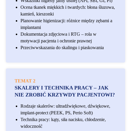
Wskaźniki higieny jamy ustnej (API, SBI, GI, PI)
Ocena tkanek miękkich i twardych: błona śluzowa,
kamień, kieszonki
Planowanie higienizacji: różnice między zębami a
implantami
Dokumentacja zdjęciowa i RTG – rola w
motywacji pacjenta i ochronie prawnej
Przeciwwskazania do skalingu i piaskowania
TEMAT 2
SKALERY I TECHNIKA PRACY – JAK
NIE ZROBIĆ KRZYWDY PACJENTOWI?
Rodzaje skalerów: ultradźwiękowe, dźwiękowe,
implant-protect (PEEK, PS, Perio Soft)
Technika pracy: kąty, siła nacisku, chłodzenie,
widoczność