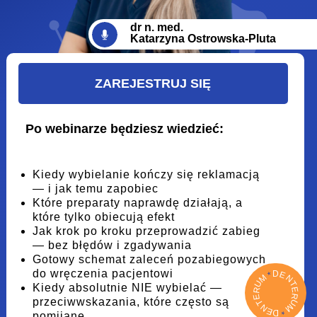
dr n. med.
Katarzyna Ostrowska-Pluta
ZAREJESTRUJ SIĘ
Po webinarze będziesz wiedzieć:
Kiedy wybielanie kończy się reklamacją
— i jak temu zapobiec
Które preparaty naprawdę działają, a
które tylko obiecują efekt
Jak krok po kroku przeprowadzić zabieg
— bez błędów i zgadywania
Gotowy schemat zaleceń pozabiegowych
do wręczenia pacjentowi
D
E
*
M
N
U
T
Kiedy absolutnie NIE wybielać —
R
E
R
E
przeciwwskazania, które często są
U
T
M
N
E
*
D
pomijane