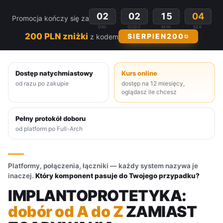
:
:
:
02
02
15
03
Promocja kończy się za
DNI
GODZ
MIN
SEK
200 PLN zniżki
SIERPIEN200
z kodem
⧉
Dostęp natychmiastowy
Kurs online
od razu po zakupie
dostęp na 12 miesięcy,
oglądasz ile chcesz
Pełny protokół doboru
od platform po Full-Arch
Platformy, połączenia, łączniki — każdy system nazywa je
inaczej.
Który komponent pasuje do Twojego przypadku?
IMPLANTOPROTETYKA:
dobór od A do Z
ZAMIAST