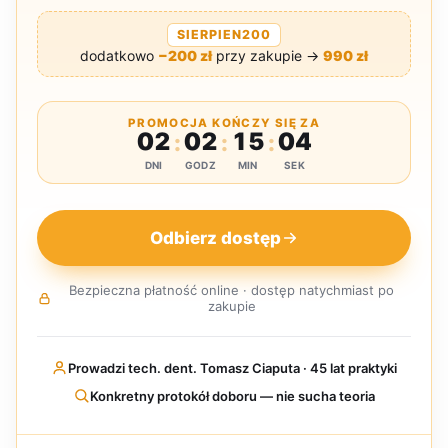
SIERPIEN200
dodatkowo
−200 zł
przy zakupie →
990 zł
PROMOCJA KOŃCZY SIĘ ZA
02
02
15
03
:
:
:
DNI
GODZ
MIN
SEK
Odbierz dostęp
Bezpieczna płatność online · dostęp natychmiast po
zakupie
Prowadzi tech. dent. Tomasz Ciaputa · 45 lat praktyki
Konkretny protokół doboru — nie sucha teoria