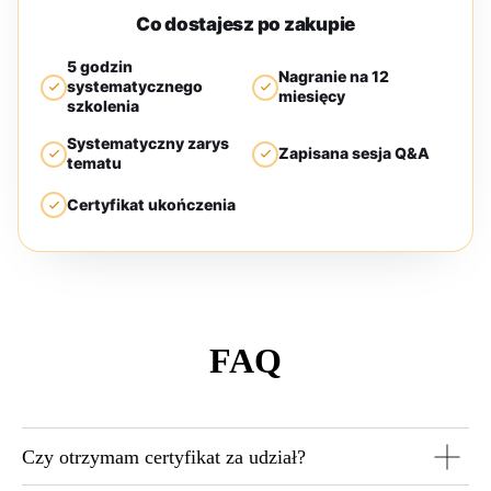
Co dostajesz po zakupie
5 godzin
Nagranie na 12
systematycznego
miesięcy
szkolenia
Systematyczny zarys
Zapisana sesja Q&A
tematu
Certyfikat ukończenia
FAQ
Czy otrzymam certyfikat za udział?