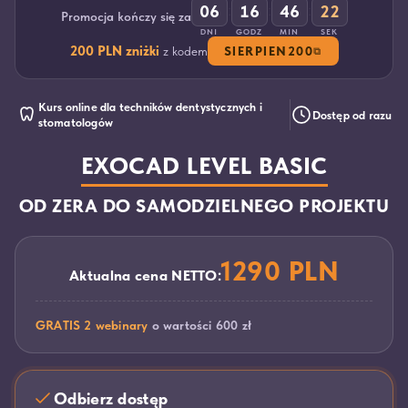
:
:
:
06
16
46
21
Promocja kończy się za
DNI
GODZ
MIN
SEK
200 PLN zniżki
z kodem
SIERPIEN200
⧉
Kurs online dla techników dentystycznych i
Dostęp od razu
stomatologów
EXOCAD LEVEL BASIC
OD ZERA DO SAMODZIELNEGO PROJEKTU
1290 PLN
Aktualna cena NETTO:
GRATIS 2 webinary
o wartości 600 zł
Odbierz dostęp