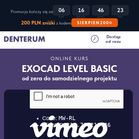
:
:
:
06
16
46
20
Promocja kończy się za
DNI
GODZ
MIN
SEK
200 PLN zniżki
SIERPIEN200
z kodem
⧉
Dostęp
od razu
ONLINE KURS
EXOCAD LEVEL BASIC
od zera do samodzielnego projektu