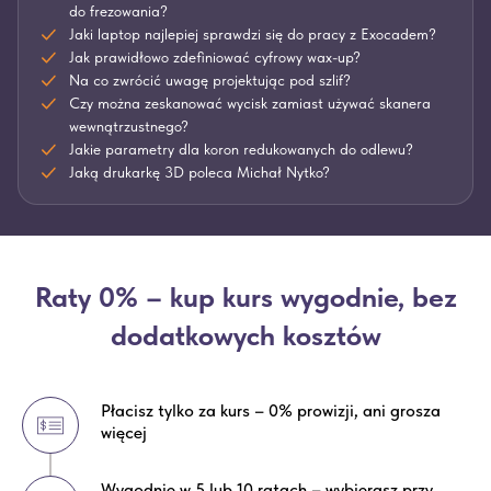
do frezowania?
Jaki laptop najlepiej sprawdzi się do pracy z Exocadem?
Jak prawidłowo zdefiniować cyfrowy wax-up?
Na co zwrócić uwagę projektując pod szlif?
Czy można zeskanować wycisk zamiast używać skanera
wewnątrzustnego?
Jakie parametry dla koron redukowanych do odlewu?
Jaką drukarkę 3D poleca Michał Nytko?
Raty 0% – kup kurs wygodnie, bez
dodatkowych kosztów
Płacisz tylko za kurs – 0% prowizji, ani grosza
więcej
Wygodnie w 5 lub 10 ratach – wybierasz przy