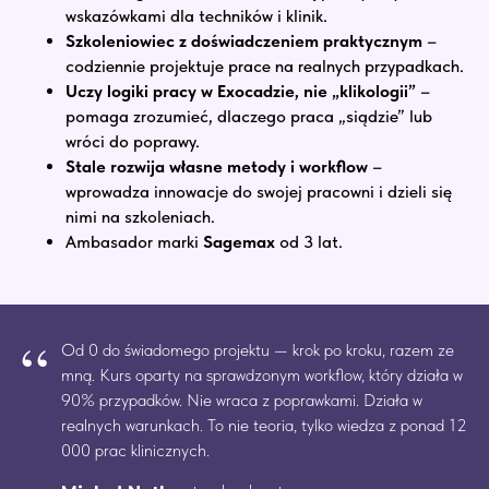
wskazówkami dla techników i klinik.
Szkoleniowiec z doświadczeniem praktycznym
–
codziennie projektuje prace na realnych przypadkach.
Uczy logiki pracy w Exocadzie, nie „klikologii”
–
pomaga zrozumieć, dlaczego praca „siądzie” lub
wróci do poprawy.
Stale rozwija własne metody i workflow
–
wprowadza innowacje do swojej pracowni i dzieli się
nimi na szkoleniach.
Ambasador marki
Sagemax
od 3 lat.
“
Od 0 do świadomego projektu — krok po kroku, razem ze
mną. Kurs oparty na sprawdzonym workflow, który działa w
90% przypadków. Nie wraca z poprawkami. Działa w
realnych warunkach. To nie teoria, tylko wiedza z ponad 12
000 prac klinicznych.